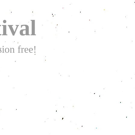
ival
ion free!